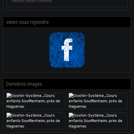
Renshi Hubert Schmitt
venez nous rejoindre
Dernières images