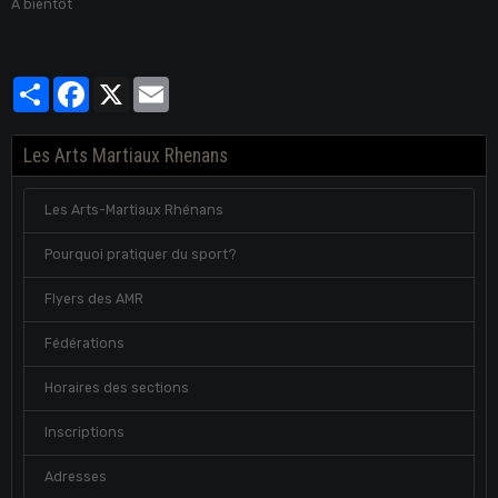
A bientôt
Partager
Facebook
X
Email
Les Arts Martiaux Rhenans
Les Arts-Martiaux Rhénans
Pourquoi pratiquer du sport?
Flyers des AMR
Fédérations
Horaires des sections
Inscriptions
Adresses