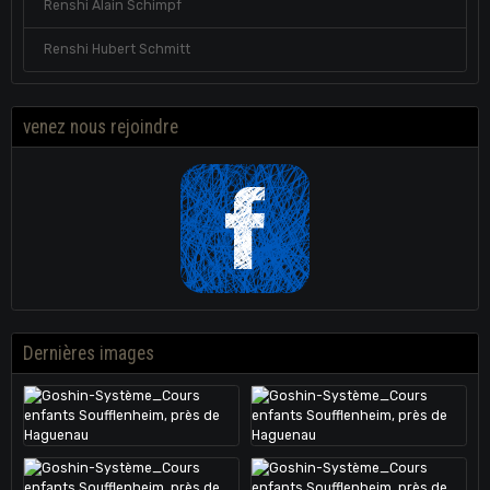
Renshi Alain Schimpf
Renshi Hubert Schmitt
venez nous rejoindre
Dernières images