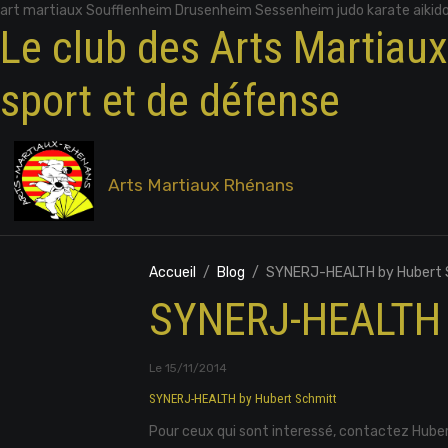
art martiaux Soufflenheim Drusenheim Sessenheim judo karate aikid
Le club des Arts Martiau
sport et de défense
Arts Martiaux Rhénans
Accueil
Blog
SYNERJ-HEALTH by Hubert 
SYNERJ-HEALTH 
Le 15/11/2014
SYNERJ-HEALTH by Hubert Schmitt
Pour ceux qui sont interessé, contactez Hubert