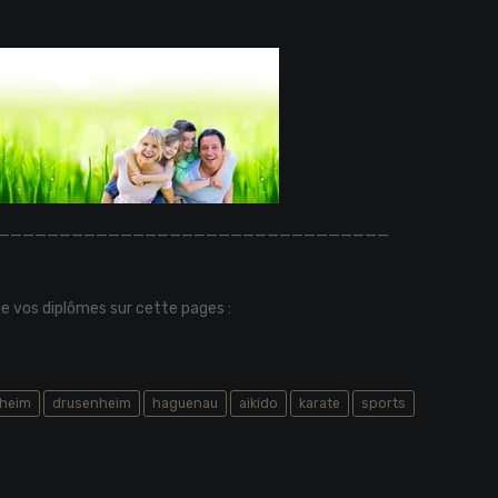
________________________________
 vos diplômes sur cette pages :
nheim
drusenheim
haguenau
aikido
karate
sports