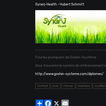
Synerj-Health - Hubert Schmitt
___________________________
Pour les pratiquant de Goshin-Système :
Vous trouverez le numéro de référencement de
http://www.goshin-systeme.com/diplomes/
combat
judo
rhenan
martiaux
souflle
Partager
Facebook
X
Email